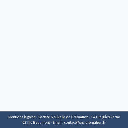
Mentions légales
- Société Nouvelle de Crémation - 14 rue Jules Verne
63110 Beaumont - Email :
contact@snc-cremation.fr